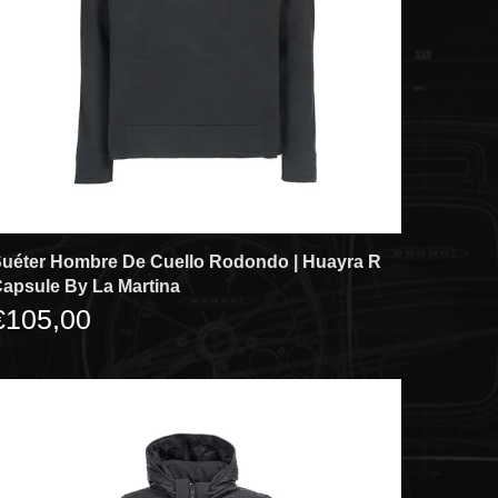
uéter Hombre De Cuello Rodondo | Huayra R
apsule By La Martina
€105,00