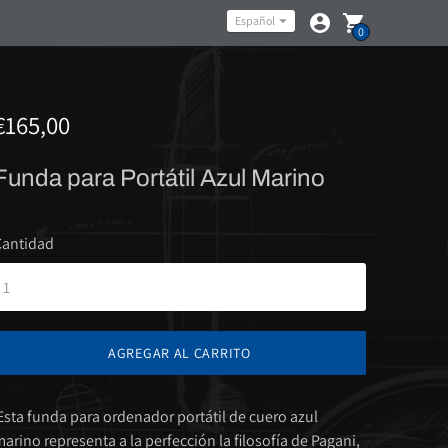
Idioma
Español
0
€165,00
Funda para Portátil Azul Marino
Cantidad
AGREGAR AL CARRITO
sta funda para ordenador portátil de cuero azul
arino representa a la perfección la filosofía de Pagani,