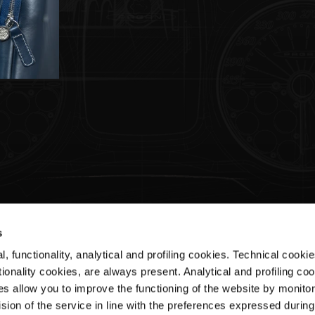
s
, functionality, analytical and profiling cookies. Technical cooki
Servicio de atención al cliente
ionality cookies, are always present. Analytical and profiling co
es allow you to improve the functioning of the website by monitori
Shipments & Delivery
sion of the service in line with the preferences expressed during
Returns & Refunds