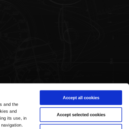
Accept all cookies
es and the
Área legal
Mundo Pagani
okies and
Accept selected cookies
ng its use, in
Términos y condiciones de uso
Nuestra Historia
 navigation.
Política de Privacidad
Visitas Guiadas