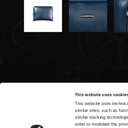
This website uses cookie
This website uses technical
Pagani S.p.A.
similar ones, such as funct
similar tracking technologi
Via dell'artigianato 5,
order to modulate the provi
41018 San Cesario sul Panaro (MO)