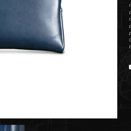
c
p
c
p
p
G
P