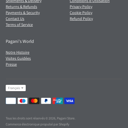
Shipments & Delivery
Conditions d'Utilisation
Returns & Refunds
Privacy Policy
Payments & Security
Cookie Policy
Contact Us
Refund Policy
Terms of Service
Pagani's World
Notre Histoire
Visites Guidées
Presse
Langue
Français
Modes
de
paiement
acceptés
Tous les droits sont réservés © 2026,
Pagani Store
.
Commerce électronique propulsé par Shopify