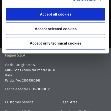
Partager
Tweeter
Êpingler
sur
sur
sur
Facebook
Twitter
Pinterest
Accept all cookies
Accept selected cookies
Accept only technical cookies
Pagani S.p.A.
Via dell'artigianato 5,
41018 San Cesario sul Panaro (MO)
Italia
Partita IVA: 02054560368
Capitale sociale €536.000,00 i.v.
Customer Service
Legal Area