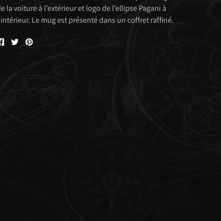
e la voiture à l’extérieur et logo de l’ellipse Pagani à
’intérieur. Le mug est présenté dans un coffret raffiné.
Partager
Tweeter
Êpingler
sur
sur
sur
Facebook
Twitter
Pinterest