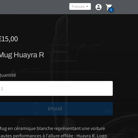
Langue
Français
0
€15,00
Mug Huayra R
Quantité
ÉPUISÉ
ug en céramique blanche représentant une voiture
autes performances à l’allure effilée : Huayra R. Logo