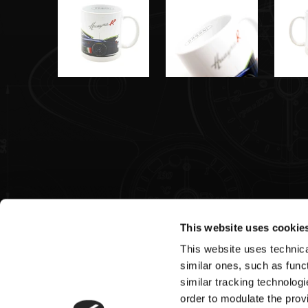
This website uses cookie
This website uses technical
Pagani S.p.A.
similar ones, such as funct
similar tracking technologi
Via dell'artigianato 5,
order to modulate the provi
41018 San Cesario sul Panaro (MO)