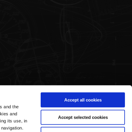
Accept all cookies
es and the
Legal Area
Pagani's World
okies and
Accept selected cookies
ng its use, in
Conditions d'Utilisation
Notre Histoire
 navigation.
Privacy Policy
Visites Guidées