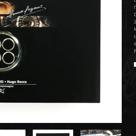
l
D
2
M
c
d
P