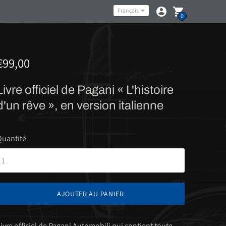
Langue
Français
0
€99,00
Livre officiel de Pagani « L'histoire
d'un rêve », en version italienne
Quantité
AJOUTER AU PANIER
ivre officiel de Pagani Automobili qui contient toute