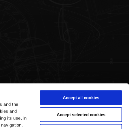
Accept all cookies
es and the
Legal Area
Pagani's World
okies and
Accept selected cookies
ng its use, in
Conditions d'Utilisation
Notre Histoire
 navigation.
Privacy Policy
Visites Guidées