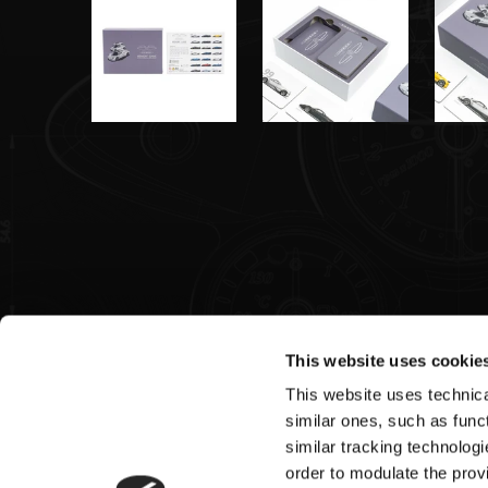
This website uses cookie
This website uses technical
Pagani S.p.A.
similar ones, such as funct
similar tracking technologi
Via dell'artigianato 5,
order to modulate the provi
41018 San Cesario sul Panaro (MO)