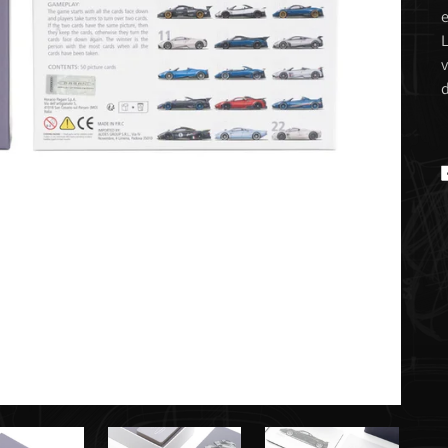
e
L
v
d