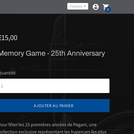
Langue
Français
0
€15,00
Memory Game - 25th Anniversary
Quantité
AJOUTER AU PANIER
our fêter les 25 premières années de Pagani, une
ollection exclusive représentant les hypercars les plus