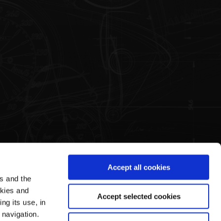
Accept all cookies
es and the
Legal Area
Pagani's World
okies and
Accept selected cookies
ng its use, in
Conditions d'Utilisation
Notre Histoire
 navigation.
Privacy Policy
Visites Guidées