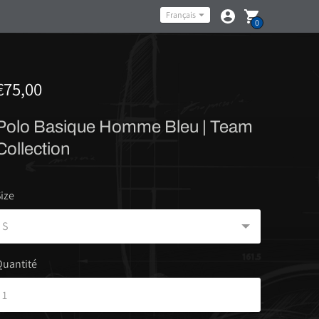
Langue
Français
0
€75,00
Polo Basique Homme Bleu | Team
Collection
ize
Quantité