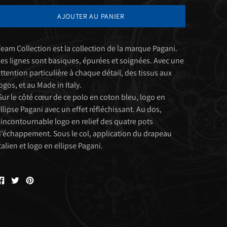
AJOUTER AU PANIER
eam Collection est la collection de la marque Pagani.
es lignes sont basiques, épurées et soignées. Avec une
ttention particulière à chaque détail, des tissus aux
ogos, et au Made in Italy.
ur le côté cœur de ce polo en coton bleu, logo en
llipse Pagani avec un effet réfléchissant. Au dos,
’incontournable logo en relief des quatre pots
’échappement. Sous le col, application du drapeau
talien et logo en ellipse Pagani.
Partager
Tweeter
Êpingler
sur
sur
sur
Facebook
Twitter
Pinterest