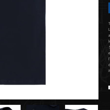
T
L
a
l
S
e
l
d
i