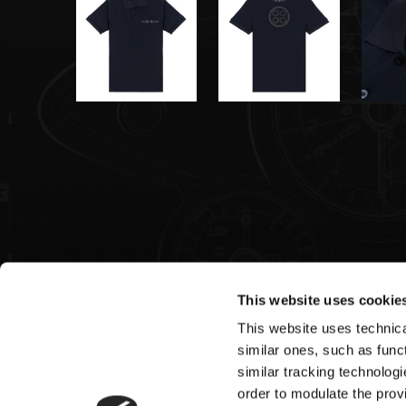
This website uses cookie
This website uses technical
Pagani S.p.A.
similar ones, such as funct
similar tracking technologi
Via dell'artigianato 5,
order to modulate the provi
41018 San Cesario sul Panaro (MO)