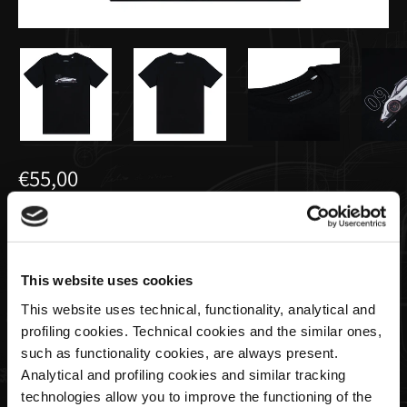
€55,00
T-shirt Zonda 5 Noir
This website uses cookies
Taglia
This website uses technical, functionality, analytical and
profiling cookies. Technical cookies and the similar ones,
such as functionality cookies, are always present.
Quantité
Analytical and profiling cookies and similar tracking
technologies allow you to improve the functioning of the