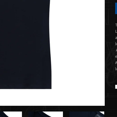
T
L
a
l
A
e
A
l