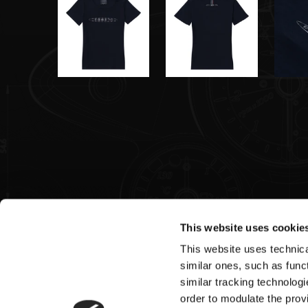
This website uses cookie
This website uses technical
Pagani S.p.A.
similar ones, such as funct
similar tracking technologi
Via dell'artigianato 5,
order to modulate the provi
41018 San Cesario sul Panaro (MO)