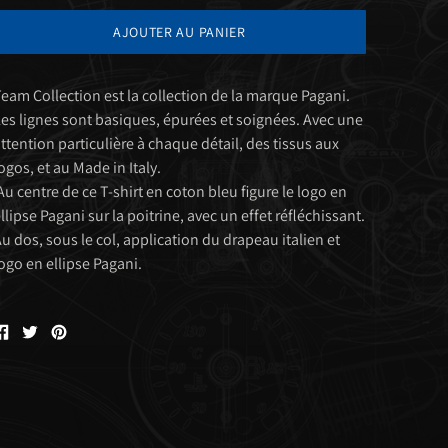
AJOUTER AU PANIER
eam Collection est la collection de la marque Pagani.
es lignes sont basiques, épurées et soignées. Avec une
ttention particulière à chaque détail, des tissus aux
ogos, et au Made in Italy.
u centre de ce T-shirt en coton bleu figure le logo en
llipse Pagani sur la poitrine, avec un effet réfléchissant.
u dos, sous le col, application du drapeau italien et
ogo en ellipse Pagani.
Partager
Tweeter
Êpingler
sur
sur
sur
Facebook
Twitter
Pinterest