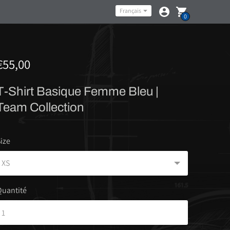
Langue
Français
0
€55,00
T-Shirt Basique Femme Bleu |
Team Collection
ize
Quantité