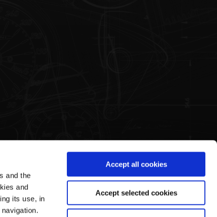
Accept all cookies
es and the
Legal Area
Pagani's World
okies and
Accept selected cookies
ng its use, in
Conditions d'Utilisation
Notre Histoire
 navigation.
Privacy Policy
Visites Guidées