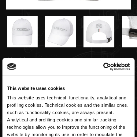
€35,00
Baseballkappe Mit Mesheinsätzen
weiß | Team Collection
This website uses cookies
This website uses technical, functionality, analytical and
profiling cookies. Technical cookies and the similar ones,
Menge
such as functionality cookies, are always present.
Analytical and profiling cookies and similar tracking
technologies allow you to improve the functioning of the
website by monitoring its use, in order to modulate the