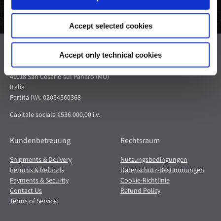
Accept selected cookies
Pagani S.p.A.
Accept only technical cookies
Via dell'artigianato 5,
41018 San Cesario sul Panaro (MO)
Italia
Partita IVA: 02054560368
Capitale sociale €536.000,00 i.v.
Kundenbetreuung
Rechtsraum
Shipments & Delivery
Nutzungsbedingungen
Returns & Refunds
Datenschutz-Bestimmungen
Payments & Security
Cookie-Richtlinie
Contact Us
Refund Policy
Terms of Service