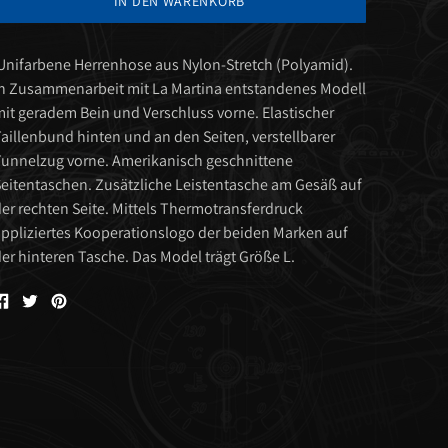
IN DEN WARENKORB
nifarbene Herrenhose aus Nylon-Stretch (Polyamid).
n Zusammenarbeit mit La Martina entstandenes Modell
it geradem Bein und Verschluss vorne. Elastischer
aillenbund hinten und an den Seiten, verstellbarer
unnelzug vorne. Amerikanisch geschnittene
eitentaschen. Zusätzliche Leistentasche am Gesäß auf
er rechten Seite. Mittels Thermotransferdruck
ppliziertes Kooperationslogo der beiden Marken auf
er hinteren Tasche. Das Model trägt Größe L.
Auf
Tweet
Pin
Facebook
auf
auf
teilen
Twitter
Pinterest