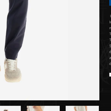
U
I
m
T
T
S
d
a
d