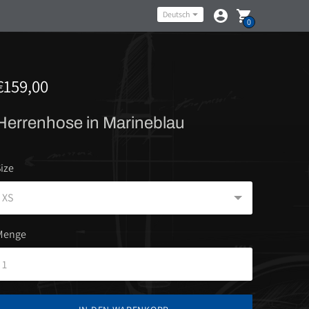
Sprache
Deutsch
0
€159,00
Herrenhose in Marineblau
ize
Menge