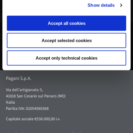
Passform ist normal. Das Model trägt Größe L.
Show details
Auf
Tweet
Pin
Facebook
auf
auf
Accept all cookies
teilen
Twitter
Pinterest
Accept selected cookies
Accept only technical cookies
Pagani S.p.A.
Via dell'artigianato 5,
41018 San Cesario sul Panaro (MO)
Italia
Partita IVA: 02054560368
Capitale sociale €536.000,00 i.v.