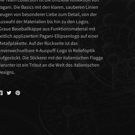
agani. Die Basics mit den klaren, sauberen Linien
eugen von besonderer Liebe zum Detail, von der
uswahl der Materialien bis hin zu den Logos.
raue Baseballkappe aus Funktionsmaterial mit
eitlich appliziertem Pagani-Ellipsenlogo auf einer
etallplakette. Auf der Rückseite ist das
nverwechselbare 4-Auspuff-Logo in Reliefoptik
ufgestickt. Die Stickerei mit der italienischen Flagge
arunter ist ein Tribut an die Welt des italienischen
esigns.
Auf
Tweet
Pin
Facebook
auf
auf
teilen
Twitter
Pinterest