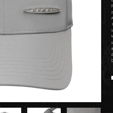
P
z
A
G
s
M
u
a
d
D