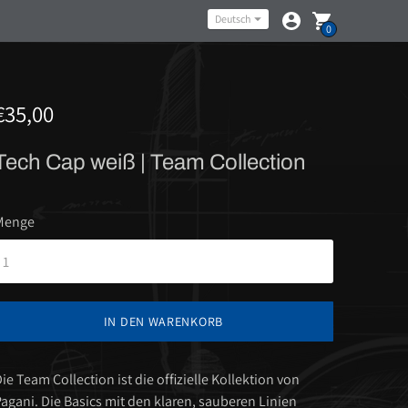
Sprache
Deutsch
0
€35,00
Tech Cap weiß | Team Collection
Menge
IN DEN WARENKORB
ie Team Collection ist die offizielle Kollektion von
agani. Die Basics mit den klaren, sauberen Linien