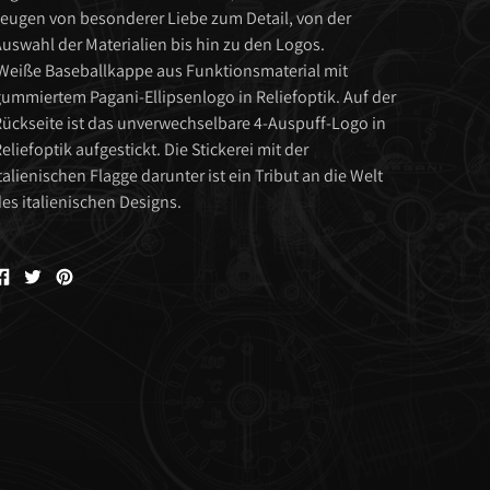
eugen von besonderer Liebe zum Detail, von der
uswahl der Materialien bis hin zu den Logos.
eiße Baseballkappe aus Funktionsmaterial mit
ummiertem Pagani-Ellipsenlogo in Reliefoptik. Auf der
ückseite ist das unverwechselbare 4-Auspuff-Logo in
eliefoptik aufgestickt. Die Stickerei mit der
talienischen Flagge darunter ist ein Tribut an die Welt
es italienischen Designs.
Auf
Tweet
Pin
Facebook
auf
auf
teilen
Twitter
Pinterest