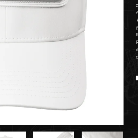
z
A
W
g
R
R
i
d