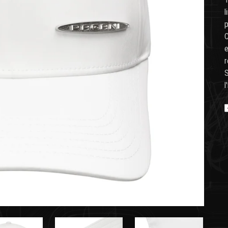
l
p
C
e
r
S
l