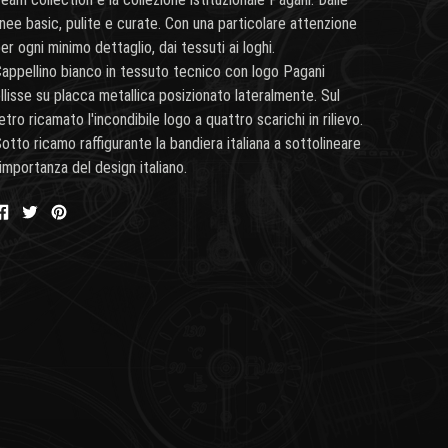
inee basic, pulite e curate. Con una particolare attenzione
er ogni minimo dettaglio, dai tessuti ai loghi.
appellino bianco in tessuto tecnico con logo Pagani
llisse su placca metallica posizionato lateralmente. Sul
etro ricamato l'incondibile logo a quattro scarichi in rilievo.
otto ricamo raffigurante la bandiera italiana a sottolineare
'importanza del design italiano.
Condividi
Condividi
Condividi
su
su
su
Facebook
Twitter
Pinterest