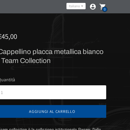
Lingua
Italiano
0
€45,00
Cappellino placca metallica bianco
| Team Collection
Quantità
AGGIUNGI AL CARRELLO
eam collection è la collezione istituzionale Pagani. Dalle