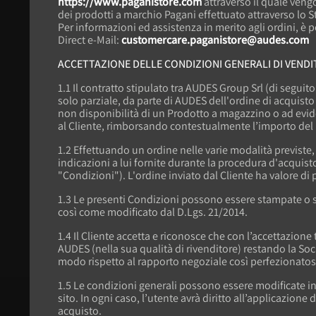
https://www.paganistore.com
attraverso il quale vengo
dei prodotti a marchio Pagani effettuato attraverso lo St
Per informazioni ed assistenza in merito agli ordini, è po
Direct e-Mail:
customercare.paganistore@audes.com
ACCETTAZIONE DELLE CONDIZIONI GENERALI DI VEND
1.1 Il contratto stipulato tra AUDES Group Srl (di seguit
solo parziale, da parte di AUDES dell'ordine di acquisto
non disponibilità di un Prodotto a magazzino o ad evid
al Cliente, rimborsando contestualmente l’importo del P
1.2 Effettuando un ordine nelle varie modalità previste, s
indicazioni a lui fornite durante la procedura d'acquist
"Condizioni"). L'ordine inviato dal Cliente ha valore di
1.3 Le presenti Condizioni possono essere stampate o sal
così come modificato dal D.Lgs. 21/2014.
1.4 Il Cliente accetta e riconosce che con l’accettazione 
AUDES (nella sua qualità di rivenditore) restando la Soc
modo rispetto al rapporto negoziale così perfezionatos
1.5 Le condizioni generali possono essere modificate 
sito. In ogni caso, l’utente avrà diritto all’applicazione
acquisto.