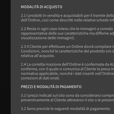
MODALITÀ DI ACQUISTO
2.1 I prodotti in vendita e acquistabili per il tramite 
dell'Ordine, così come descritti nelle relative schede in
2.2 Resta in ogni caso inteso che le immagini a corred
rappresentative delle sue caratteristiche ma differire ad
visualizzazione delle immagini).
2.3 Il Cliente per effettuare un Ordine dovrà compilare 
Condizioni, nonché le caratteristiche del prodotto e/o deg
relativa all'acquisto.
2.4 La corretta ricezione dell'Ordine è confermata da AU
conferma, con il quale si comunica al Cliente la presa i
normativa applicabile, nonché i dati inseriti nell'Ordin
correzioni di dati errati.
PREZZI E MODALITÀ DI PAGAMENTO
3.1 I prezzi indicati sul sito sono da considerarsi comp
preventivamente al Cliente attraverso il sito o le presen
3.2 Sono previste le seguenti modalità di pagamento: