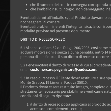
che il numero dei colli in consegna corrisponda 
che l'imballo risulti integro, non danneggiato, n
Eventuali danni all'imballo e/o al Prodotto dovranno 
riconsegnarsi al corriere.
Eventuali problemi inerenti l'integrità fisica, la corri
modalità previste nel presente documento.
DIRITTO DI RECESSO/RESO
5.1 Ai sensi dell'art. 52 del D.Lgs. 206/2005, così come 
addurre motivazioni e senza alcuna penalità, entro 14 (qu
persona di sua fiducia, il suo diritto di recesso decorr
5.2 Per esercitare il diritto di recesso di cui al precede
email
customercare.paganistore@audes.com
.
5.3 In caso di recesso il Cliente dovrà restituire a sue 
Monte Grappa, 19 Limena, Padova 35010.
Il Prodotto dovrà essere restituito integro, completo di
strettamente necessario per stabilirne e verificarne natu
condizioni di seguito riportate:
il diritto di recesso potrà applicarsi al prodotto 
accessori, complementi, ecc...);