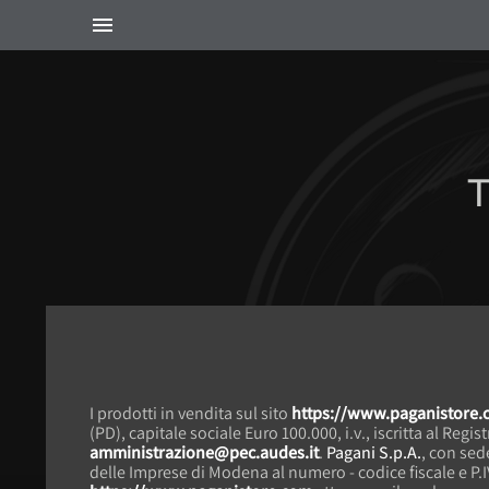
T
I prodotti in vendita sul sito
https://www.paganistore
(PD), capitale sociale Euro 100.000, i.v., iscritta al Re
amministrazione@pec.audes.it
.
Pagani S.p.A.
, con sede
delle Imprese di Modena al numero - codice fiscale e P.