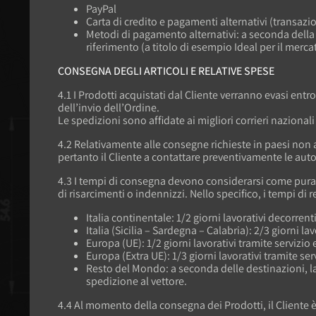
PayPal
Carta di credito e pagamenti alternativi (transaz
Metodi di pagamento alternativi: a seconda della 
riferimento (a titolo di esempio Ideal per il merc
CONSEGNA DEGLI ARTICOLI E RELATIVE SPESE
4.1 I Prodotti acquistati dal Cliente verranno evasi ent
dell’invio dell’Ordine.
Le spedizioni sono affidate ai migliori corrieri nazional
4.2 Relativamente alle consegne richieste in paesi non 
pertanto il Cliente a contattare preventivamente le autori
4.3 I tempi di consegna devono considerarsi come puramen
di risarcimenti o indennizzi. Nello specifico, i tempi di 
Italia continentale: 1/2 giorni lavorativi decorren
Italia (Sicilia – Sardegna – Calabria): 2/3 giorni l
Europa (UE): 1/2 giorni lavorativi tramite servizio
Europa (Extra UE): 1/3 giorni lavorativi tramite se
Resto del Mondo: a seconda delle destinazioni, la
spedizione al vettore.
4.4 Al momento della consegna dei Prodotti, il Cliente è