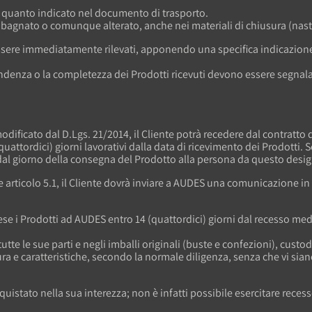
a quanto indicato nel documento di trasporto.
é bagnato o comunque alterato, anche nei materiali di chiusura (nast
essere immediatamente rilevati, apponendo una specifica indicazio
spondenza o la completezza dei Prodotti ricevuti devono essere segnal
modificato dal D.Lgs. 21/2014, il Cliente potrà recedere dal contratto
attordici) giorni lavorativi dalla data di ricevimento dei Prodotti. Se
e dal giorno della consegna del Prodotto alla persona da questo design
nte articolo 5.1, il Cliente dovrà inviare a AUDES una comunicazione in 
spese i Prodotti ad AUDES entro 14 (quattordici) giorni dal recesso m
 tutte le sue parti e negli imballi originali (buste e confezioni), cu
ra e caratteristiche, secondo la normale diligenza, senza che vi siano
acquistato nella sua interezza; non è infatti possibile esercitare rec