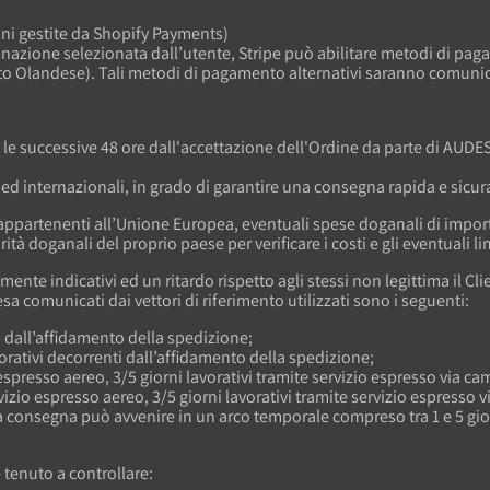
ioni gestite da Shopify Payments)
nazione selezionata dall’utente, Stripe può abilitare metodi di pagam
ato Olandese). Tali metodi di pagamento alternativi saranno comunicat
ro le successive 48 ore dall'accettazione dell'Ordine da parte di AUDE
i ed internazionali, in grado di garantire una consegna rapida e sicur
appartenenti all’Unione Europea, eventuali spese doganali di importa
tà doganali del proprio paese per verificare i costi e gli eventuali li
te indicativi ed un ritardo rispetto agli stessi non legittima il Cli
resa comunicati dai vettori di riferimento utilizzati sono i seguenti:
ti dall’affidamento della spedizione;
avorativi decorrenti dall’affidamento della spedizione;
 espresso aereo, 3/5 giorni lavorativi tramite servizio espresso via ca
rvizio espresso aereo, 3/5 giorni lavorativi tramite servizio espresso 
 consegna può avvenire in un arco temporale compreso tra 1 e 5 giorn
 tenuto a controllare: