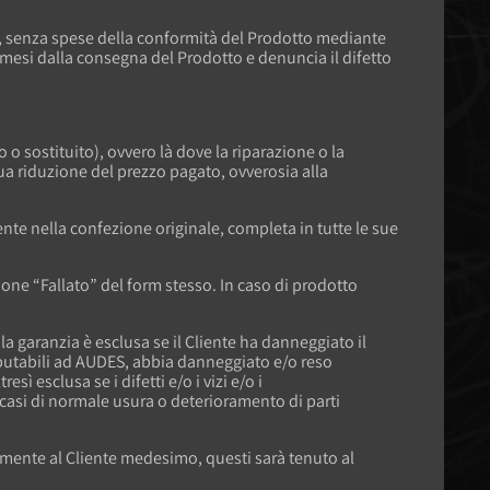
ino, senza spese della conformità del Prodotto mediante
24 mesi dalla consegna del Prodotto e denuncia il difetto
 o sostituito), ovvero là dove la riparazione o la
a riduzione del prezzo pagato, ovverosia alla
iente nella confezione originale, completa in tutte le sue
sezione “Fallato” del form stesso. In caso di prodotto
 la garanzia è esclusa se il Cliente ha danneggiato il
mputabili ad AUDES, abbia danneggiato e/o reso
ì esclusa se i difetti e/o i vizi e/o i
 casi di normale usura o deterioramento di parti
ttamente al Cliente medesimo, questi sarà tenuto al