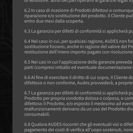
di venditore. Sono del pari operanti le garanzie legali fo
6.2 In caso di ricezione di Prodotti difettosi o comunqu
riparazione e/o sostituzione del prodotto. Il Cliente può 
entro due mesi dalla scoperta.
6.3 La garanzia per difetti di conformità si applicherà p
6.4 Nel caso in cui, per qualsiasi ragione, AUDES non fos
sostituzione fossero, anche in ragione del valore del 
restituzione dell'intero importo pagato con risoluzione
6.5 Nei casi in cui l'applicazione delle garanzie preveda
parti (compresi imballo ed eventuale documentazione 
6.6 Al fine di esercitare il diritto di cui sopra, il Clien
difettoso o non conforme, Audes provvederà, a proprie s
6.7 La garanzia per difetti di conformità si applicherà p
Prodotto per propria condotta dolosa o colposa, o comu
difettoso il Prodotto, e/o esposto il medesimo ad eventi 
malfunzionamenti derivano da un uso del Prodotto divers
consumabili.
6.8 Qualora AUDES riscontri che gli eventuali vizi o dif
pagamento dei costi di verifica all'uopo sostenuti, nonc