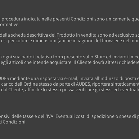
della procedura indicata nelle presenti Condizioni sono unicamente que
formative.
o della scheda descrittiva del Prodotto in vendita sono ad esclusiv
 es. per colore e dimensioni (anche in ragione del browser e del monito
in ogni sua parte il relativo form presente sullo Store ed inviare il
li articoli che intende acquistare. Il Cliente dovrà altresì richieder
DES mediante una risposta via e-mail, inviata all'indirizzo di posta
n carico dell’Ordine stesso da parte di AUDES, riporterà sinteticamen
e dal Cliente, affinché lo stesso possa verificare gli stessi ed event
rensivi delle tasse e dell'IVA. Eventuali costi di spedizione o spes
ti Condizioni.