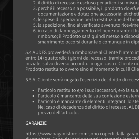
il diritto di recesso è escluso per articoli su misu
perché il recesso sia possibile, il prodotto dovrà
documentazione e dotazione accessoria: etichette, ca
le spese di spedizione per la restituzione del ben
la spedizione, fino al verificato avvenuto ricevi
in caso di danneggiamento del bene durante il tras
rimborso; il Prodotto sarà quindi messo a dispos
smarrimento occorsi durante o comunque in dipen
5.4 AUDES provvederà a rimborsare al Cliente l'intero imp
entro 14 (quattordici) giorni dal recesso, tramite proc
iniziale, salvo diverso accordo. In ogni caso il Client
Prodotto restituito ovvero sino al momento in cui il Cli
5.5 Al Cliente verrà negato l’esercizio del diritto di rec
l'articolo restituito e/o i suoi accessori, e/o la s
l'articolo è mancante della sua confezione esterna
l'articolo è mancante di elementi integranti lo stes
Nel caso di decadenza del diritto di recesso, AUDE
prezzo dell'articolo.
GARANZIE
https://www.paganistore.com sono coperti dalla garanzia d