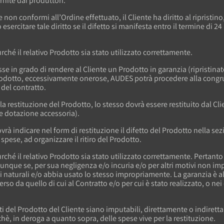
rnite dai produttori.
e non conformi all’Ordine effettuato, il Cliente ha diritto al riprist
esercitare tale diritto se il difetto si manifesta entro il termine di 
urché il relativo Prodotto sia stato utilizzato correttamente.
se in grado di rendere al Cliente un Prodotto in garanzia (ripristinato
Prodotto, eccessivamente onerose, AUDES potrà procedere alla congru
 del contratto.
 la restituzione del Prodotto, lo stesso dovrà essere restituito dal Cl
e dotazione accessoria).
te dovrà indicare nel form di restituzione il difetto del Prodotto nella 
pese, ad organizzare il ritiro del Prodotto.
urché il relativo Prodotto sia stato utilizzato correttamente. Pertanto
nque se, per sua negligenza e/o incuria e/o per altri motivi non i
naturali e/o abbia usato lo stesso impropriamente. La garanzia è altres
o da quello di cui al Contratto e/o per cui è stato realizzato, o nei
etti del Prodotto del Cliente siano imputabili, direttamente o indire
hè, in deroga a quanto sopra, delle spese vive per la restituzione.