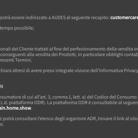
potrà essere indirizzato a AUDES al seguente recapito:
customercar
 tempo possibile;
sonali del Cliente trattati al fine del perfezionamento della vendita 
onseguenti alla vendita dei Prodotti, in particolare obblighi contabi
presenti Termini.
ichiara altresì di avere preso integrale visione dell’Informativa Priv
RI
nsumatore di cui all’art. 3, comma 1, lett. a) del Codice del Consumo
(c.d. piattaforma ODR). La piattaforma ODR è consultabile al seguen
main.home.show
.
potrà consultare l’elenco degli organismi ADR, trovare il link al sito
to.