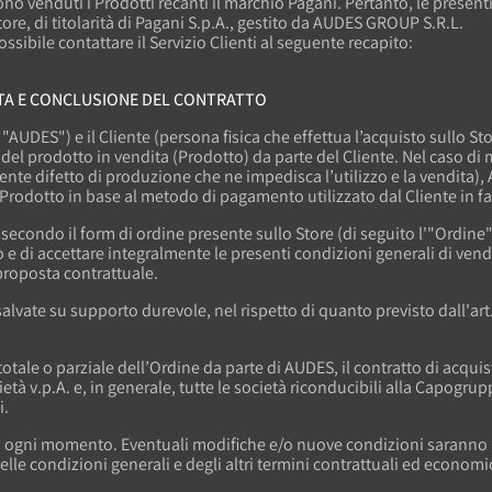
no venduti i Prodotti recanti il marchio Pagani. Pertanto, le presenti
ore, di titolarità di Pagani S.p.A., gestito da AUDES GROUP S.R.L.
ssibile contattare il Servizio Clienti al seguente recapito:
ITA E CONCLUSIONE DEL CONTRATTO
o "AUDES") e il Cliente (persona fisica che effettua l’acquisto sullo 
 del prodotto in vendita (Prodotto) da parte del Cliente. Nel caso di 
ente difetto di produzione che ne impedisca l’utilizzo e la vendit
rodotto in base al metodo di pagamento utilizzato dal Cliente in fa
econdo il form di ordine presente sullo Store (di seguito l'"Ordine"), 
o e di accettare integralmente le presenti condizioni generali di vend
 proposta contrattuale.
vate su supporto durevole, nel rispetto di quanto previsto dall'art. 
totale o parziale dell’Ordine da parte di AUDES, il contratto di acquis
ietà v.p.A. e, in generale, tutte le società riconducibili alla Capogr
i.
in ogni momento. Eventuali modifiche e/o nuove condizioni saranno 
 delle condizioni generali e degli altri termini contrattuali ed econom