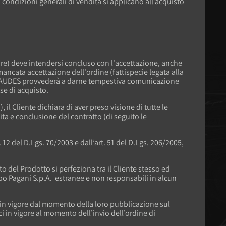
 condizioni generali di vendita si applicano all’acquisto
Store) deve intendersi concluso con l'accettazione, anche
mancata accettazione dell'ordine (fattispecie legata alla
a), AUDES provvederà a darne tempestiva comunicazione
se di acquisto.
il Cliente dichiara di aver preso visione di tutte le
ita e conclusione del contratto (di seguito le
12 del D.Lgs. 70/2003 e dall’art. 51 del D.Lgs. 206/2005,
to del Prodotto si perfeziona tra il Cliente stesso ed
uppo Pagani S.p.A. estranee e non responsabili in alcun
in vigore dal momento della loro pubblicazione sul
ici in vigore al momento dell’invio dell’ordine di