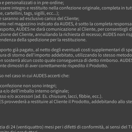
ra e personalizzati o in pre-ordine;
 essere integro e restituito nella confezione originale, completa in tu
rtellini, tags, sigilli, ecc...);
e saranno ad esclusivo carico del Cliente;
mento nel magazzino indicato da AUDES, è sotto la completa responsab
porto, AUDES ne darà comunicazione al Cliente, per consentirgli di riv
izione del Cliente, annullando la richiesta di recesso; AUDES non 
denza della spedizione per la restituzione.
orto già pagato, al netto degli eventuali costi supplementari di sped
edura di storno dell'importo addebitato, utilizzando lo stesso metodo
e non sosterrà alcun costo quale conseguenza di detto rimborso. AUDE
ente dimostri di aver correttamente rispedito il Prodotto.
esso nel caso in cui AUDES accerti che:
ua confezione non sono integri;
 e/o dell'imballo interno originale;
so e/o accessori (ad. Es. chiusure, lacci, fibbie, ecc.).
S provvederà a restituire al Cliente il Prodotto, addebitando allo ste
i 24 (ventiquattro) mesi per i difetti di conformità, ai sensi del Tit