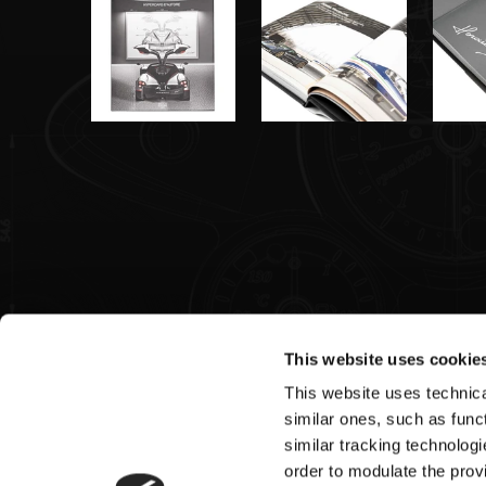
This website uses cookie
This website uses technical
Pagani S.p.A.
similar ones, such as funct
similar tracking technologi
Via dell'artigianato 5,
order to modulate the provi
41018 San Cesario sul Panaro (MO)