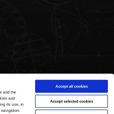
Accept all cookies
es and the
ea Legale
Il mondo di Pagani
okies and
Accept selected cookies
ng its use, in
mini e Condizioni di Vendita
La Storia
 navigation.
vacy Policy
Tour Guidato