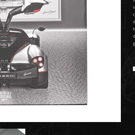
v
c
d
t
d
g