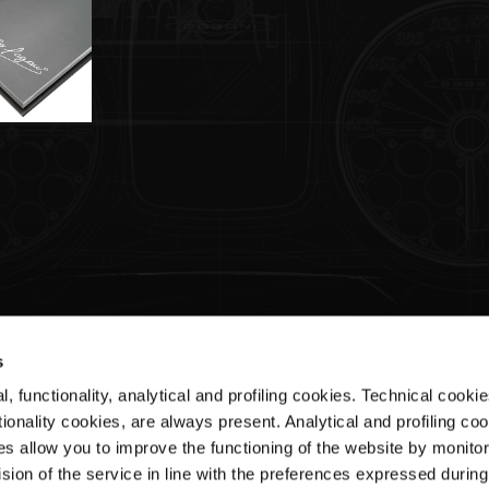
s
, functionality, analytical and profiling cookies. Technical cooki
Assistenza clienti
Ar
ionality cookies, are always present. Analytical and profiling co
es allow you to improve the functioning of the website by monitori
Shipments & Delivery
Ter
sion of the service in line with the preferences expressed during
Returns & Refunds
Pri