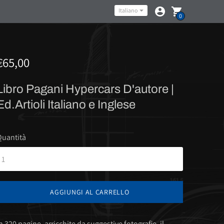
Lingua
Italiano
0
€65,00
Libro Pagani Hypercars D'autore |
Ed.Artioli Italiano e Inglese
Quantità
AGGIUNGI AL CARRELLO
n 320 pagine, arricchite da suggestive fotografie, il