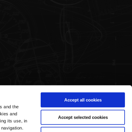
Accept all cookies
es and the
ea Legale
Il mondo di Pagani
okies and
Accept selected cookies
ng its use, in
mini e Condizioni di Vendita
La Storia
 navigation.
vacy Policy
Tour Guidato