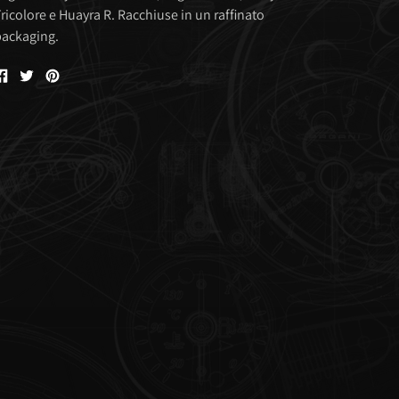
ricolore e Huayra R. Racchiuse in un raffinato
ackaging.
Condividi
Condividi
Condividi
su
su
su
Facebook
Twitter
Pinterest