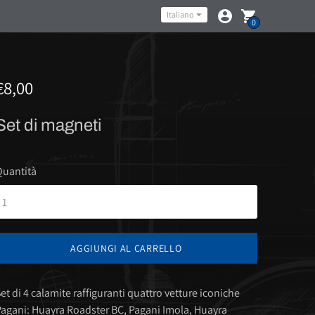
Lingua
Italiano
0
€8,00
Set di magneti
Quantità
AGGIUNGI AL CARRELLO
et di 4 calamite raffiguranti quattro vetture iconiche
agani: Huayra Roadster BC, Pagani Imola, Huayra