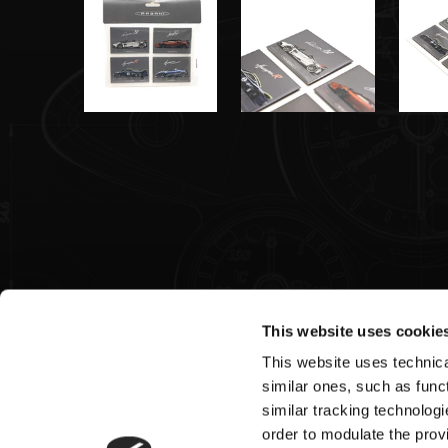
This website uses cookie
This website uses technical
Pagani S.p.A.
similar ones, such as funct
similar tracking technologi
Via dell'artigianato 5,
order to modulate the provi
41018 San Cesario sul Panaro (MO)