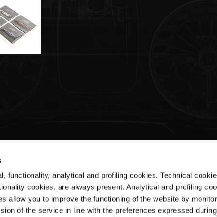
s
, functionality, analytical and profiling cookies. Technical cooki
Assistenza clienti
Ar
ionality cookies, are always present. Analytical and profiling co
es allow you to improve the functioning of the website by monitori
Shipments & Delivery
Ter
sion of the service in line with the preferences expressed during
Returns & Refunds
Pri