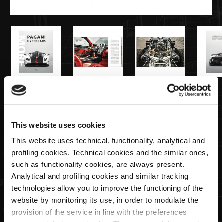
€94,00
Libro "Hypercars-More", versione in
This website uses cookies
inglese | Edizione Mondadori
This website uses technical, functionality, analytical and
profiling cookies. Technical cookies and the similar ones,
such as functionality cookies, are always present.
Quantità
Analytical and profiling cookies and similar tracking
technologies allow you to improve the functioning of the
website by monitoring its use, in order to modulate the
provision of the service in line with the preferences