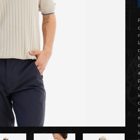
P
c
r
l
c
t
c
a
p
c
i
c
R
m
i
l