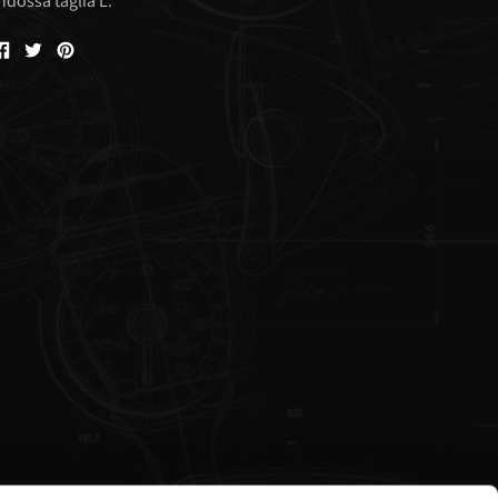
ndossa taglia L.
Condividi
Condividi
Condividi
su
su
su
Facebook
Twitter
Pinterest