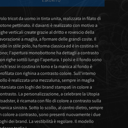
ESAURITO
olo tricot da uomo in tinta unita, realizzata in filato di
otone pettinato. il davanti è realizzato con motivo a
ighe verticali create grazie al dritto e rovescio della
avorazione a maglia, a formare delle grandi coste. Il
ollo in stile polo, ha forma classica ed è in costina in
ono; l'apertura monobottone ha dettagli a contrasto
on righe sottili lungo l'apertura. I polsi e il fondo sono
nch'essi in costina in tono e la manica al fondo è
rofilata con righina a contrasto colore. Sull'interno
ollo è realizzata una mezzaluna, sempre in maglia
ntarsiata con loghi dei brand stampati in colore a
ontrasto. La personalizzazione, a celebrare la Utopia
oadster, è ricamata con filo di colore a contrasto sulla
anica sinistra. Sotto lo scollo, al centro dietro, sempre
n colore a contrasto, sono presenti nuovamente i due
oghi dei brand. La vestibilità è regolare. Il modello