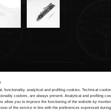
s
, functionality, analytical and profiling cookies. Technical cooki
Assistenza clienti
Ar
ionality cookies, are always present. Analytical and profiling co
es allow you to improve the functioning of the website by monitori
Shipments & Delivery
Ter
sion of the service in line with the preferences expressed during
Returns & Refunds
Pri