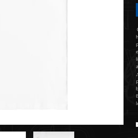
Q
h
p
e
l
a
,
p
b
B
l