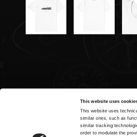
This website uses cookie
This website uses technical
Pagani S.p.A.
similar ones, such as funct
similar tracking technologi
Via dell'artigianato 5,
order to modulate the provi
41018 San Cesario sul Panaro (MO)