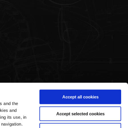
Accept all cookies
es and the
ea Legale
Il mondo di Pagani
okies and
Accept selected cookies
ng its use, in
mini e Condizioni di Vendita
La Storia
 navigation.
vacy Policy
Tour Guidato