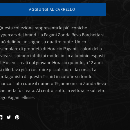
AGGIUNGI AL CARRELLO
uesta collezione rappresenta le più iconiche
ypercars del brand. La Pagani Zonda Revo Barchetta si
uò definire un sogno su quattro ruote. Unico
semplare di proprietà di Horacio Pagani. I colori della
ivrea si ispirano infatti ai modellini in alluminio esposti
l Museo, creati dal giovane Horacio quando, a 12 anni
si dilettava già a costruire piccole auto da corsa. La
rotagonista di questa T-shirt in cotone su fondo
ianco. Lato cuore il numero 19, anno in cui Zonda Revo
archetta fu creata. Al centro, sotto la vettura, e sul retro
ogo Pagani ellisse.
Condividi
Condividi
Condividi
su
su
su
Facebook
Twitter
Pinterest