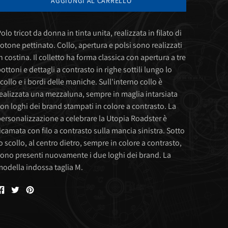
AGGIUNGI AL CARRELLO
olo tricot da donna in tinta unita, realizzata in filato di
otone pettinato. Collo, apertura e polsi sono realizzati
n costina. Il colletto ha forma classica con apertura a tre
ottoni e dettagli a contrasto in righe sottili lungo lo
collo e i bordi delle maniche. Sull'interno collo è
ealizzata una mezzaluna, sempre in maglia intarsiata
on loghi dei brand stampati in colore a contrasto. La
ersonalizzazione a celebrare la Utopia Roadster è
icamata con filo a contrasto sulla mancia sinistra. Sotto
o scollo, al centro dietro, sempre in colore a contrasto,
ono presenti nuovamente i due loghi dei brand. La
odella indossa taglia M.
Condividi
Condividi
Condividi
su
su
su
Facebook
Twitter
Pinterest