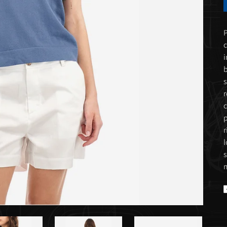
P
c
i
b
s
r
c
p
r
l
s
m